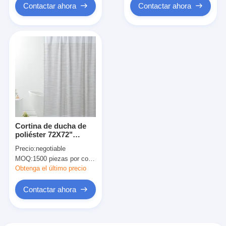
Contactar ahora
Contactar ahora
Cortina de ducha de
poliéster 72X72"
Cortina de ducha de
Precio:
negotiable
algodón blanco
MOQ:
1500 piezas por color, negociable.
Obtenga el último precio
Contactar ahora