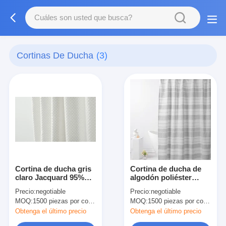
Cortinas De Ducha
(3)
Cortina de ducha gris
Cortina de ducha de
claro Jacquard 95%
algodón poliéster
algodón 5% poliéster
Jacquard Cortina de
Precio:
negotiable
Precio:
negotiable
reciclado
ducha de rayas grises
MOQ:
1500 piezas por color, negociable.
MOQ:
1500 piezas por color, negociable.
Obtenga el último precio
Obtenga el último precio