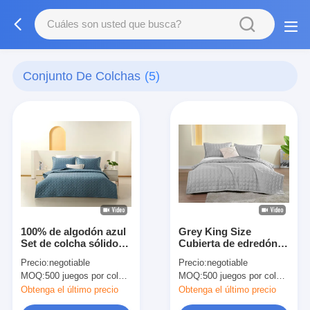
Conjunto De Colchas
(5)
100% de algodón azul
Grey King Size
Set de colcha sólido
Cubierta de edredón
tamaño de rey Confort
OEM Set de edredón
Precio:
negotiable
Precio:
negotiable
Set transpirable
de hotel tamaño
MOQ:
500 juegos por color, negociables.
MOQ:
500 juegos por color, negociables.
completo tamaño
Queen
Obtenga el último precio
Obtenga el último precio