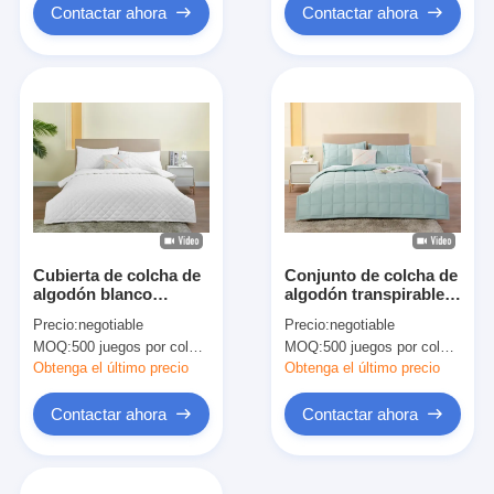
Contactar ahora
Contactar ahora
Cubierta de colcha de
Conjunto de colcha de
algodón blanco
algodón transpirable
impresa de tamaño de
OEKO-TEX Conjunto
Precio:
negotiable
Precio:
negotiable
reina
de cubierta de colcha
MOQ:
500 juegos por color, negociables.
MOQ:
500 juegos por color, negociables.
verde claro OEM
Obtenga el último precio
Obtenga el último precio
Contactar ahora
Contactar ahora