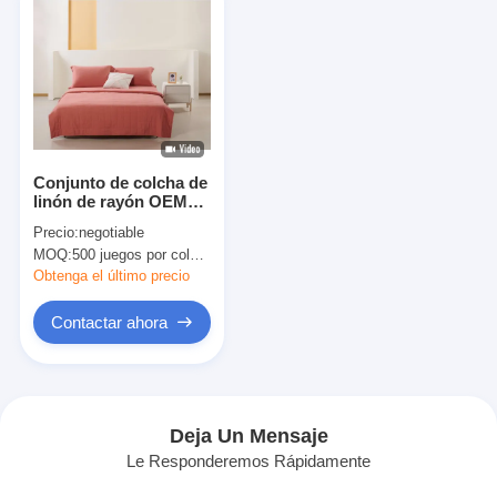
Conjunto de colcha de
linón de rayón OEM
Conjunto de colcha de
Precio:
negotiable
naranja quemada
MOQ:
500 juegos por color, negociables.
sólida sostenible
Obtenga el último precio
Contactar ahora
Deja Un Mensaje
Le Responderemos Rápidamente