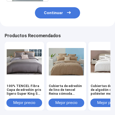
Cubierta de cama
Continuar
Cortinas de ducha
Tejido para el hogar
Productos Recomendados
lecho del hotel
Camas para niños
Conjunto de colchas
Cubierta de almohada para la cama
100% TENCEL Fibra
Cubierta de edredón
Cubiertas de 
Capa de edredón gris
de lino de tencel
de algodón de
ligero Super King Set
Reina cómoda
poliéster mez
de Capa de edredón
Cubierta de edredón
OEM Cubiertas
marrón claro
edredón de ta
Mejor precio
Mejor precio
Mejor pre
queen