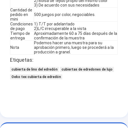
2) Bolsa de tejido propio del mismo color
3) De acuerdo con sus necesidades
Cantidad de
pedido en
500 juegos por color, negociables.
mini
Condiciones
1) T/T por adelantado
de pago
2)L/C irrecuperable a la vista
Tiempo de
Aproximadamente 60 a 75 días después de la
entrega
confirmación de la muestra
Podemos hacer una muestra para su
Nota
aprobación primero, luego se procederá a la
producción a granel.
Etiquetas:
cubierta de lino del edredón
cubiertas de edredones de lujo
Oeko tex cubierta de edredón
En casa.
Productos
Sobre nosotros