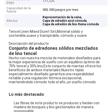
T/T, L/C
pago
Capacidad de la
300, 000 juegos por mes
fuente
,
Representación de la reina
Alta luz:
,
Capa de edredón azul cómoda
Capa de edredón de lino Reina cómoda
Tencel Linen Mixed Duvet Set,Material sólido y
sostenible,suave y transpirable, cómodo y suave
Descripción del producto
Conjunto de edredones sólidos mezclados
de lino tencel
Hecho con nuestra mezcla de materiales diseñados para
la mejor experiencia de sueño con un equilibrio óptimo de
70% tencel y 30% lino,Este conjunto de mantas ofrece los
beneficios de ambos materiales.Nuestro tejido
especialmente diseñado garantiza una respirabilidad
notable y una regulación térmica excepcional,
manteniéndole cómodo todo el año.,un sueño cómodo.
Lo más destacado
Las fibras de este producto se producen y hiedan con
madera de bosques y lino gestionados de manera
responsable