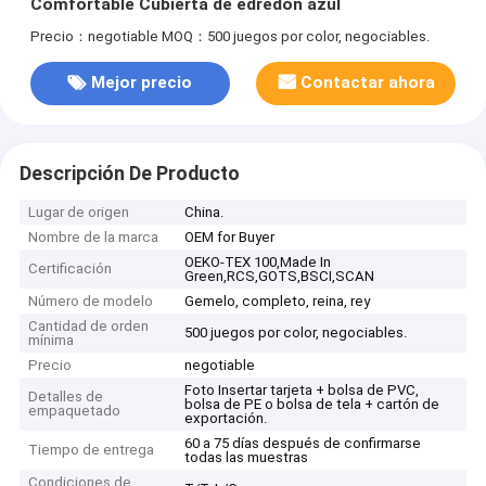
Comfortable Cubierta de edredón azul
Precio：negotiable
MOQ：500 juegos por color, negociables.
Mejor precio
Contactar ahora
Descripción De Producto
Lugar de origen
China.
Nombre de la marca
OEM for Buyer
OEKO-TEX 100,Made In
Certificación
Green,RCS,GOTS,BSCI,SCAN
Número de modelo
Gemelo, completo, reina, rey
Cantidad de orden
500 juegos por color, negociables.
mínima
Precio
negotiable
Foto Insertar tarjeta + bolsa de PVC,
Detalles de
bolsa de PE o bolsa de tela + cartón de
empaquetado
exportación.
60 a 75 días después de confirmarse
Tiempo de entrega
todas las muestras
Condiciones de