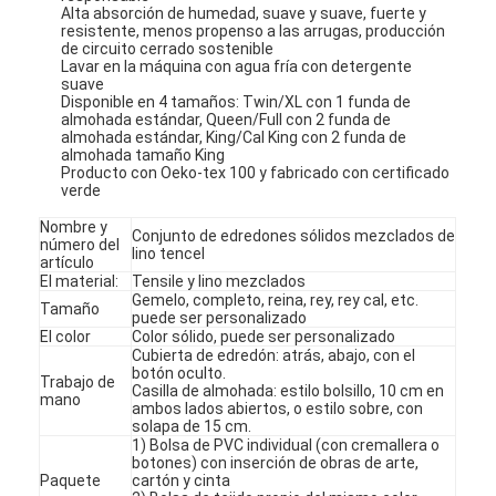
Alta absorción de humedad, suave y suave, fuerte y
resistente, menos propenso a las arrugas, producción
de circuito cerrado sostenible
Lavar en la máquina con agua fría con detergente
suave
Disponible en 4 tamaños: Twin/XL con 1 funda de
almohada estándar, Queen/Full con 2 funda de
almohada estándar, King/Cal King con 2 funda de
almohada tamaño King
Producto con Oeko-tex 100 y fabricado con certificado
verde
Nombre y
Conjunto de edredones sólidos mezclados de
número del
lino tencel
artículo
El material:
Tensile y lino mezclados
Gemelo, completo, reina, rey, rey cal, etc.
Tamaño
puede ser personalizado
El color
Color sólido, puede ser personalizado
Cubierta de edredón: atrás, abajo, con el
botón oculto.
Trabajo de
Casilla de almohada: estilo bolsillo, 10 cm en
mano
ambos lados abiertos, o estilo sobre, con
solapa de 15 cm.
1) Bolsa de PVC individual (con cremallera o
botones) con inserción de obras de arte,
Paquete
cartón y cinta