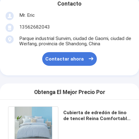
Contacto
Recorrido por la fábrica
Mr. Eric
Control de calidad
13562682043
Contacta con nosotros
Parque industrial Sunvim, ciudad de Gaomi, ciudad de
Weifang, provincia de Shandong, China
Noticias
Contactar ahora
Casos de trabajo
Solicitar una cita
Obtenga El Mejor Precio Por
Conjunto de sábanas
Cubierta de edredón de lino
Sistema del consolador
de tencel Reina Comfortable
Cubierta de edredón azul
sistema de la cubierta del edredón