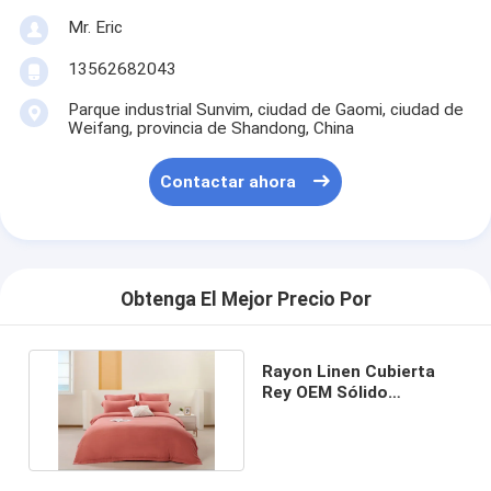
Recorrido por la fábrica
Mr. Eric
13562682043
Control de calidad
Parque industrial Sunvim, ciudad de Gaomi, ciudad de
Contacta con nosotros
Weifang, provincia de Shandong, China
Noticias
Contactar ahora
Casos de trabajo
Solicitar una cita
Obtenga El Mejor Precio Por
Conjunto de sábanas
Rayon Linen Cubierta
Rey OEM Sólido
Sistema del consolador
Sostenible King
Cubierta Set
sistema de la cubierta del edredón