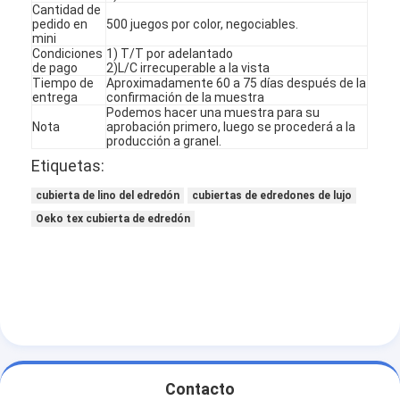
Cantidad de
pedido en
500 juegos por color, negociables.
mini
Condiciones
1) T/T por adelantado
de pago
2)L/C irrecuperable a la vista
Tiempo de
Aproximadamente 60 a 75 días después de la
entrega
confirmación de la muestra
Podemos hacer una muestra para su
Nota
aprobación primero, luego se procederá a la
producción a granel.
Etiquetas:
cubierta de lino del edredón
cubiertas de edredones de lujo
Oeko tex cubierta de edredón
En casa.
Productos
Sobre nosotros
Contacto