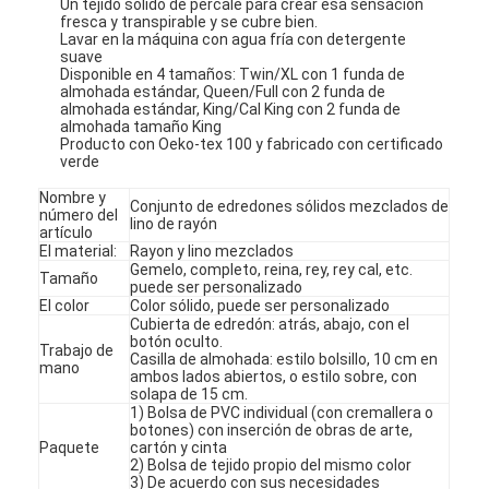
Un tejido sólido de percale para crear esa sensación
fresca y transpirable y se cubre bien.
Lavar en la máquina con agua fría con detergente
suave
Disponible en 4 tamaños: Twin/XL con 1 funda de
almohada estándar, Queen/Full con 2 funda de
almohada estándar, King/Cal King con 2 funda de
almohada tamaño King
Producto con Oeko-tex 100 y fabricado con certificado
verde
Nombre y
Conjunto de edredones sólidos mezclados de
número del
lino de rayón
artículo
El material:
Rayon y lino mezclados
Gemelo, completo, reina, rey, rey cal, etc.
Tamaño
puede ser personalizado
El color
Color sólido, puede ser personalizado
Cubierta de edredón: atrás, abajo, con el
botón oculto.
Trabajo de
Casilla de almohada: estilo bolsillo, 10 cm en
mano
ambos lados abiertos, o estilo sobre, con
solapa de 15 cm.
1) Bolsa de PVC individual (con cremallera o
botones) con inserción de obras de arte,
Paquete
cartón y cinta
2) Bolsa de tejido propio del mismo color
3) De acuerdo con sus necesidades