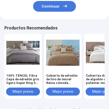
Cubierta de cama
Continuar
Cortinas de ducha
Tejido para el hogar
Productos Recomendados
lecho del hotel
Camas para niños
Conjunto de colchas
Cubierta de almohada para la cama
100% TENCEL Fibra
Cubierta de edredón
Cubiertas de 
Capa de edredón gris
de lino de tencel
de algodón de
ligero Super King Set
Reina cómoda
poliéster mez
de Capa de edredón
Cubierta de edredón
OEM Cubiertas
marrón claro
edredón de ta
Mejor precio
Mejor precio
Mejor pre
queen