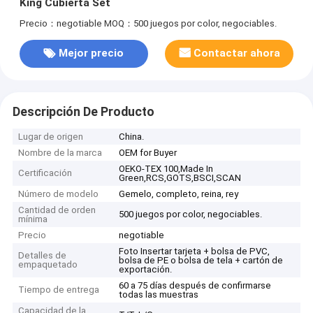
King Cubierta Set
Precio：negotiable
MOQ：500 juegos por color, negociables.
Mejor precio
Contactar ahora
Descripción De Producto
Lugar de origen
China.
Nombre de la marca
OEM for Buyer
OEKO-TEX 100,Made In
Certificación
Green,RCS,GOTS,BSCI,SCAN
Número de modelo
Gemelo, completo, reina, rey
Cantidad de orden
500 juegos por color, negociables.
mínima
Precio
negotiable
Foto Insertar tarjeta + bolsa de PVC,
Detalles de
bolsa de PE o bolsa de tela + cartón de
empaquetado
exportación.
60 a 75 días después de confirmarse
Tiempo de entrega
todas las muestras
Capacidad de la