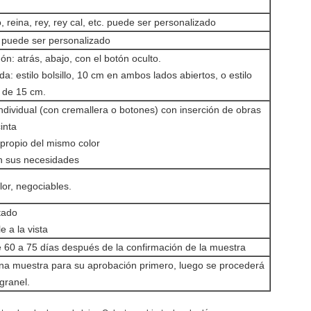
 reina, rey, rey cal, etc. puede ser personalizado
, puede ser personalizado
n: atrás, abajo, con el botón oculto.
a: estilo bolsillo, 10 cm en ambos lados abiertos, o estilo
 de 15 cm.
ndividual (con cremallera o botones) con inserción de obras
inta
 propio del mismo color
n sus necesidades
lor, negociables.
tado
e a la vista
60 a 75 días después de la confirmación de la muestra
a muestra para su aprobación primero, luego se procederá
granel.
,