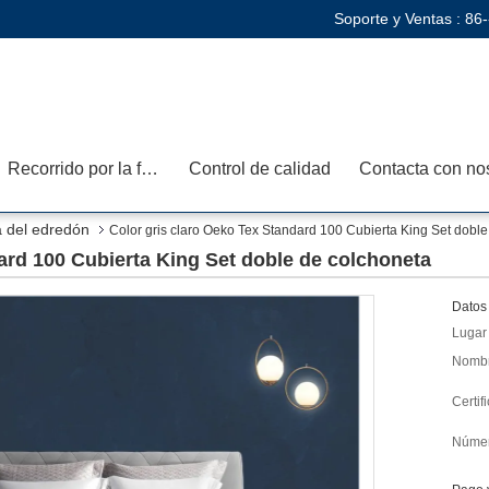
Soporte y Ventas :
86
Recorrido por la fábrica
Control de calidad
a del edredón
Color gris claro Oeko Tex Standard 100 Cubierta King Set dobl
ard 100 Cubierta King Set doble de colchoneta
Datos 
Lugar 
Nombr
Certif
Númer