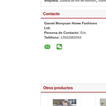
etiqueta:
cubierta de lino del edredón
cubie
Contacto
Gaomi Monyuan Home Fashions
Ltd.
Persona de Contacto:
Eric
Teléfono:
13562682043
Otros productos