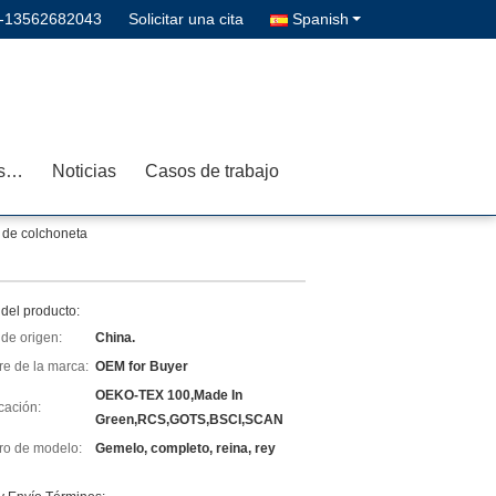
--13562682043
Solicitar una cita
Spanish
Contacta con nosotros
Noticias
Casos de trabajo
e de colchoneta
del producto:
de origen:
China.
e de la marca:
OEM for Buyer
OEKO-TEX 100,Made In
icación:
Green,RCS,GOTS,BSCI,SCAN
o de modelo:
Gemelo, completo, reina, rey