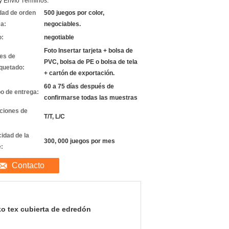
y Envío Términos:
dad de orden
500 juegos por color,
a:
negociables.
o:
negotiable
Foto Insertar tarjeta + bolsa de
les de
PVC, bolsa de PE o bolsa de tela
quetado:
+ cartón de exportación.
60 a 75 días después de
o de entrega:
confirmarse todas las muestras
ciones de
T/T, L/C
idad de la
300, 000 juegos por mes
e:
Contacto
o tex cubierta de edredón