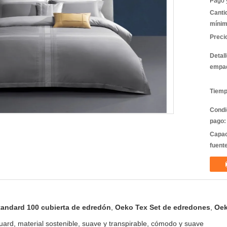
Pago 
Canti
mínim
Preci
Detal
empa
Tiemp
Condi
pago:
Capac
fuent
andard 100 cubierta de edredón
,
Oeko Tex Set de edredones
,
Oek
rd, material sostenible, suave y transpirable, cómodo y suave