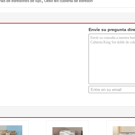
rtas de edredones de lujo
Oeko tex cubierta de edredón
Envíe su pregunta dir