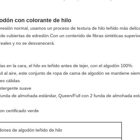
odón con colorante de hilo
esión normal, usamos un proceso de textura de hilo teñido más delica
 de cubiertas de edredón.Con un contenido de fibras sintéticas superior
 reales y no se desvanecerá.
as en la cara, el hilo es teñido antes de tejer, con el algodón 100%.
d al aire, este conjunto de ropa de cama de algodón se mantiene siemp
es cálidas.
etergente suave
 funda de almohada estándar, Queen/Full con 2 funda de almohada está
on certificado verde
ones de algodón teñido de hilo