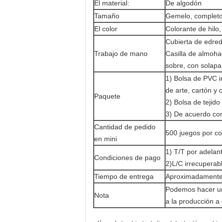
El material:
De algodón
Tamaño
Gemelo, completo,
El color
Colorante de hilo
Cubierta de edredó
Trabajo de mano
Casilla de almohad
sobre, con solapa
1) Bolsa de PVC i
de arte, cartón y c
Paquete
2) Bolsa de tejido
3) De acuerdo co
Cantidad de pedido
500 juegos por co
en mini
1) T/T por adelan
Condiciones de pago
2)L/C irrecuperabl
Tiempo de entrega
Aproximadamente 
Podemos hacer un
Nota
a la producción a 
,